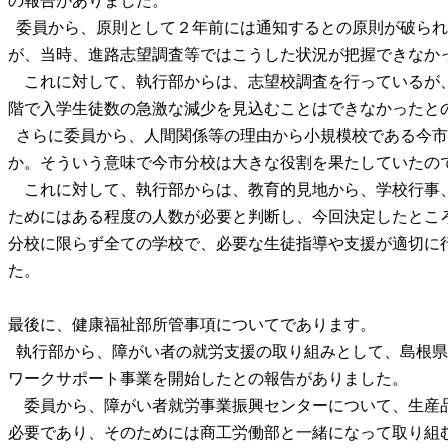
委員から、原則として２年前には通知するとの原則が破られ
が、当時、進路志望調査等ではこうした状況が把握できなか
これに対して、執行部からは、志望校調査を行っているが
階で入学生徒数の急激な減少を見込むことはできなかったと
さらに委員から、人間関係等の理由から小規模校である今市
か。そういう意味で今市分校は大きな役割を果たしていたの
これに対して、執行部からは、教育的見地から、学校行事
ためにはある程度の人数が必要と判断し、今回決定したとこ
分校に限らず全ての学校で、必要な生徒指導や支援が適切に
た。
最後に、健康福祉部所管事項についてであります。
執行部から、障がい者の就労支援の取り組みとして、島根県
ワークサポート事業を開始したとの報告がありました。
委員から、障がい者就労事業振興センターについて、生産
必要であり、そのためには商工労働部と一緒になって取り組