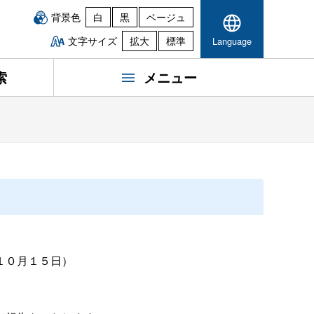
背景色
白
黒
ベージュ
文字サイズ
拡大
標準
Language
索
メニュー
０月１５日）