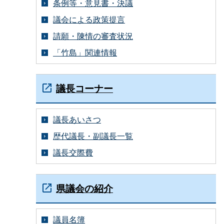
条例等・意見書・決議
議会による政策提言
請願・陳情の審査状況
「竹島」関連情報
議長コーナー
議長あいさつ
歴代議長・副議長一覧
議長交際費
県議会の紹介
議員名簿