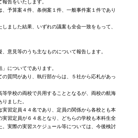
て報告をいたします。
は、予算案４件、条例案１件、一般事件案１件であり
たしました結果、いずれの議案も全会一致をもって、
疑、意見等のうち主なものについて報告します。
結」についてであります。
ての質問があり、執行部からは、５社から応札があっ
。
高等学校の両校で共用することとなるが、両校の航海
ありました。
は実習定員４４名であり、定員の関係から各校とも本
の実習定員が６４名となり、どちらの学校も本科生全
た。実際の実習スケジュール等については、今後検討