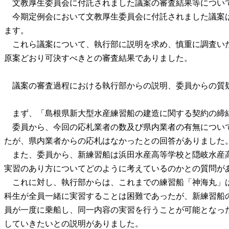
文教厚生委員会に付託されました議案の審査結果等につい
今期定例会において文教厚生委員会に付託されました議案
ます。
これら議案について、執行部に説明を求め、慎重に調査い
原案どおり可決すべきとの審査結果でありました。
議案の審査過程における執行部からの説明、委員からの質
まず、「島根県新大型水産練習船の建造に関する契約の締
委員から、今回の応札業者の数及び県内業者の有無につい
たが、県内業者からの応札はなかったとの回答がありました
また、委員から、新練習船は浜田水産高等学校と隠岐水産
実習のあり方についてどのように考えているのかとの質問が
これに対し、執行部からは、これまでの練習船「神海丸」
科生が全員一緒に実習することは困難であったが、新練習船
員が一度に乗船し、同一内容の実習を行うことが可能となっ
していきたいとの説明がありました。