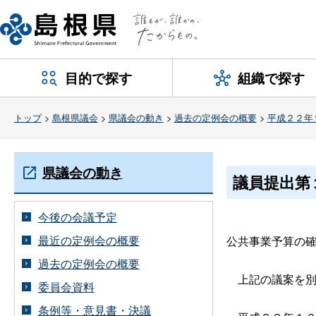
目的で探す
組織で探す
トップ
>
島根県議会
>
県議会の動き
>
過去の定例会の概要
>
平成２２年
県議会の動き
議員提出第
今後の会議予定
最近の定例会の概要
公共事業予算の
過去の定例会の概要
上記の議案を別紙
委員会資料
条例等・意見書・決議