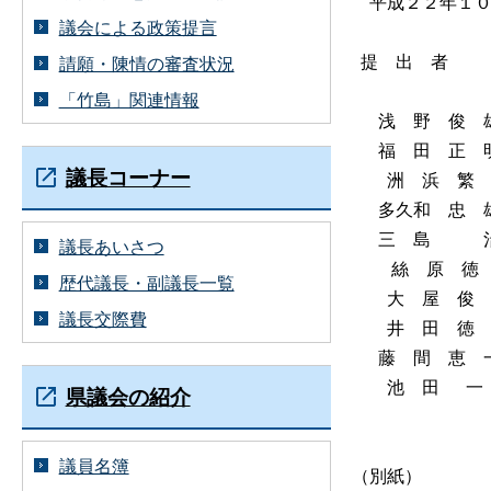
平成２２年１０
議会による政策提言
提 出 者
請願・陳情の審査状況
「竹島」関連情報
浅 野 俊 
福 田 正 
議長コーナー
洲 浜 繁
多久和 忠 
三 島 治
議長あいさつ
絲 原 徳 
歴代議長・副議長一覧
大 屋 俊 
議長交際費
井 田 徳 
藤 間 恵 
池 
県議会の紹介
議員名簿
（別紙）