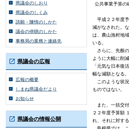
県議会のしおり
公共事業予算の
県議会のしくみ
平成２２年度予
請願・陳情のしかた
減がなされた。
議会の傍聴のしかた
は、農山漁村地
事務局の業務と連絡先
いる。
さらに、先般の
ように大幅に削
県議会の広報
「元気な日本復
幅な減額となる
広報の概要
このような状況
しまね県議会だより
ものではない。
お知らせ
また、一括交付
２２年度予算額 
県議会の情報公開
れ、それに対す
島根県では、こ