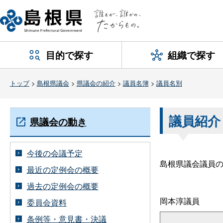
目的で探す
組織で探す
トップ
>
島根県議会
>
県議会の紹介
>
議員名簿
>
議員名別
議員紹介
県議会の動き
今後の会議予定
島根県議会議員
最近の定例会の概要
過去の定例会の概要
岡本淳議員
委員会資料
条例等・意見書・決議