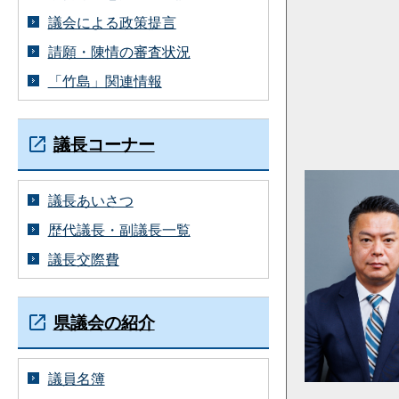
議会による政策提言
請願・陳情の審査状況
「竹島」関連情報
議長コーナー
議長あいさつ
歴代議長・副議長一覧
議長交際費
県議会の紹介
議員名簿