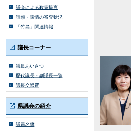
議会による政策提言
請願・陳情の審査状況
「竹島」関連情報
議長コーナー
議長あいさつ
歴代議長・副議長一覧
議長交際費
県議会の紹介
議員名簿