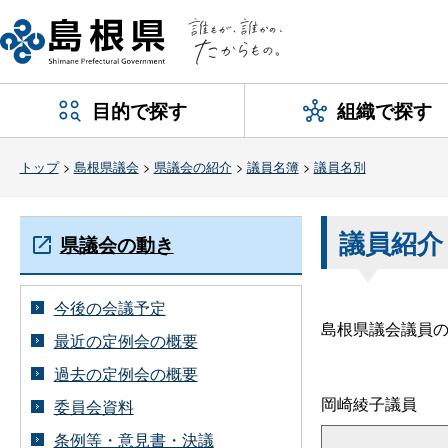
目的で探す
組織で探す
トップ
>
島根県議会
>
県議会の紹介
>
議員名簿
>
議員名別
議員紹介
県議会の動き
今後の会議予定
島根県議会議員
最近の定例会の概要
過去の定例会の概要
岡崎綾子議員
委員会資料
条例等・意見書・決議