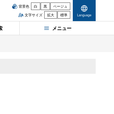
背景色
白
黒
ベージュ
文字サイズ
拡大
標準
Language
索
メニュー