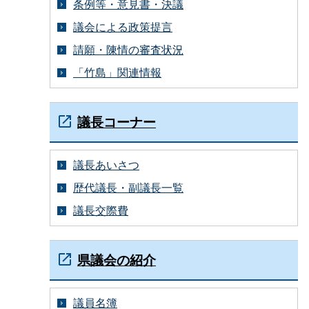
条例等・意見書・決議
議会による政策提言
請願・陳情の審査状況
「竹島」関連情報
議長コーナー
議長あいさつ
歴代議長・副議長一覧
議長交際費
県議会の紹介
議員名簿