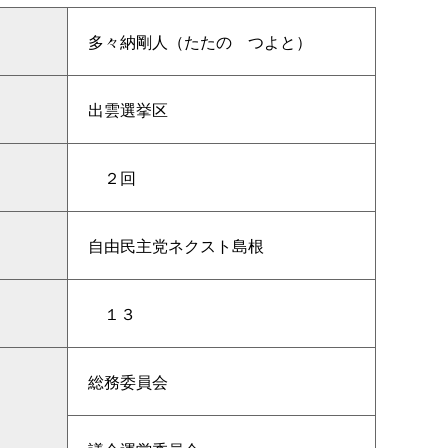
多々納剛人（たた
の
つよと）
出雲選挙区
２回
自由民主党ネクスト島根
１３
総務委員会