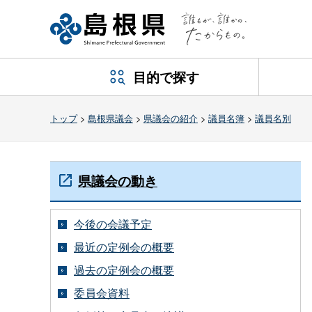
目的で探す
トップ
>
島根県議会
>
県議会の紹介
>
議員名簿
>
議員名別
県議会の動き
今後の会議予定
最近の定例会の概要
過去の定例会の概要
委員会資料