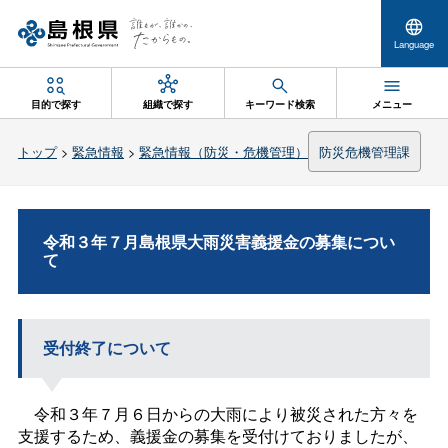
Language
目的で探す
組織で探す
キーワード検索
メニュー
トップ
>
緊急情報
>
緊急情報（防災・危機管理）
防災危機管理課
令和３年７月島根県大雨災害義援金の募集につい
て
受付終了について
令
和３年７月６日からの大雨により
被災された方々
を
支援するため、義援金の募集を受付けておりましたが、