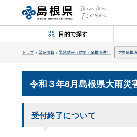
目的で探す
トップ
>
緊急情報
>
緊急情報（防災・危機管理）
防災危機
令和３年8月島根県大雨災
受付終了について