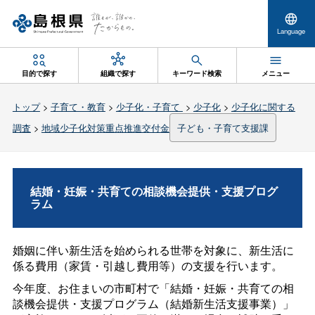
Language
目的で探す
組織で探す
キーワード検索
メニュー
トップ
>
子育て・教育
>
少子化・子育て
>
少子化
>
少子化に関する
調査
>
地域少子化対策重点推進交付金
子ども・子育て支援課
結婚・妊娠・共育ての相談機会提供・支援プログ
ラム
婚姻に伴い新生活を始められる世帯を対象に、新生活に
係る費用（家賃・引越し費用等）の支援を行います。
今年度、お住まいの市町村で「結婚・妊娠・共育ての相
談機会提供・支援プログラム（結婚新生活支援事業）」