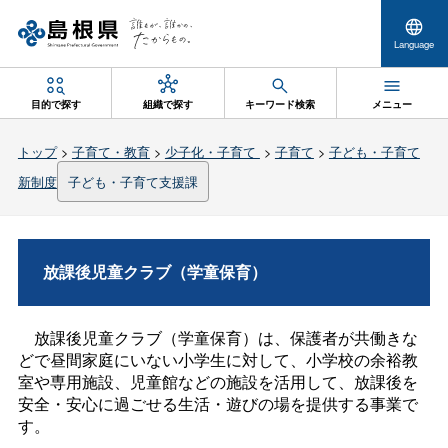
Language
目的で探す
組織で探す
キーワード検索
メニュー
トップ
>
子育て・教育
>
少子化・子育て
>
子育て
>
子ども・子育て
新制度
子ども・子育て支援課
放課後児童クラブ（学童保育）
放課後児童クラブ（学童保育）は、保護者が共働きな
どで昼間家庭にいない小学生に対して、小学校の余裕教
室や専用施設、児童館などの施設を活用して、放課後を
安全・安心に過ごせる生活・遊びの場を提供する事業で
す。