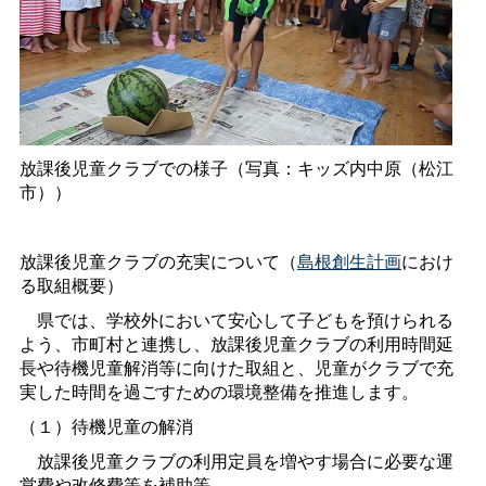
放課後児童クラブでの様子（写真：キッズ内中原（松江
市））
放課後児童クラブの充実について（
島根創生計画
におけ
る取組概要）
県では、学校外において安心して子どもを預けられる
よう、市町村と連携し、放課後児童クラブの利用時間延
長や待機児童解消等に向けた取組と、児童がクラブで充
実した時間を過ごすための環境整備を推進します。
（１）待機児童の解消
放課後児童クラブの利用定員を増やす場合に必要な運
営費や改修費等を補助等