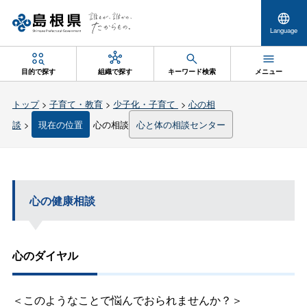
Language
目的で探す
組織で探す
キーワード検索
メニュー
トップ
>
子育て・教育
>
少子化・子育て
>
心の相
談
>
現在の位置
心の相談
心と体の相談センター
心の健康相談
心のダイヤル
＜このようなことで悩んでおられませんか？＞