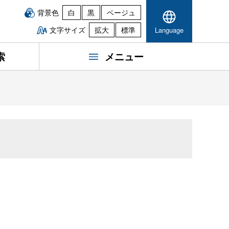
背景色
白
黒
ベージュ
文字サイズ
拡大
標準
Language
索
メニュー