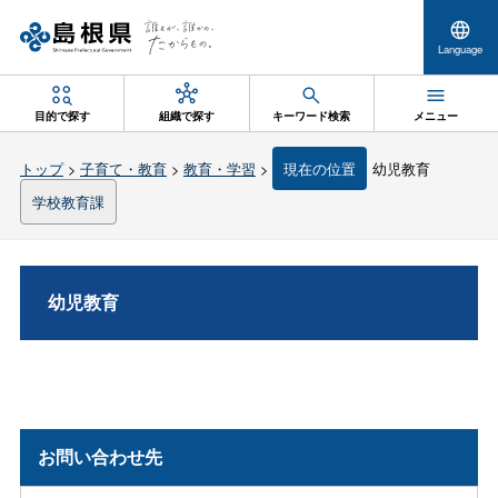
Language
目的で探す
組織で探す
キーワード検索
メニュー
トップ
>
子育て・教育
>
教育・学習
>
現在の位置
幼児教育
学校教育課
幼児教育
お問い合わせ先