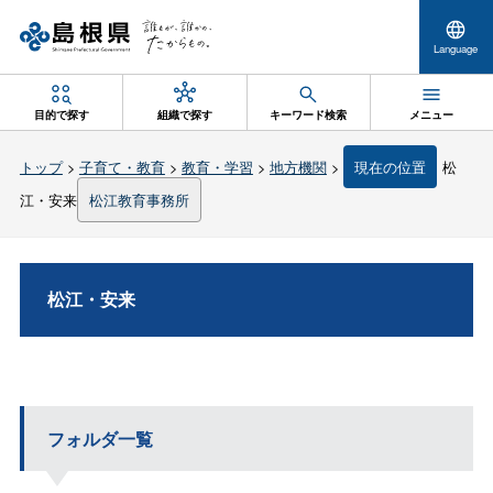
Language
目的で探す
組織で探す
キーワード検索
メニュー
トップ
>
子育て・教育
>
教育・学習
>
地方機関
>
現在の位置
松
江・安来
松江教育事務所
松江・安来
フォルダ一覧