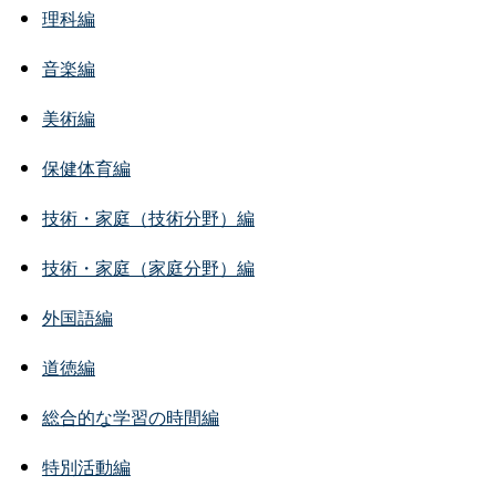
理科編
音楽編
美術編
保健体育編
技術・家庭（技術分野）編
技術・家庭（家庭分野）編
外国語編
道徳編
総合的な学習の時間編
特別活動編