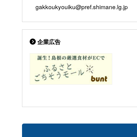
gakkoukyouiku@pref.shimane.lg.jp
企業広告