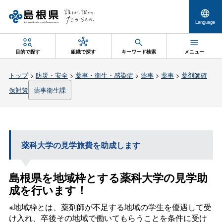
Language
目的で探す
組織で探す
キーワード検索
メニュー
トップ
>
防災・安全
>
薬事・衛生・感染症
>
薬事
>
薬事
>
薬剤師確
保対策
薬事衛生課
薬科大学の見学旅費を助成します
島根県を地域枠とする薬科大学の見学助
成を行います！
※地域枠とは、薬剤師が不足する地域の学生を優遇して受
け入れ、卒後その地域で働いてもらうことを条件に受け