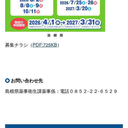
募集チラシ（
PDF:725KB
）
お問い合わせ先
島根県薬事衛生課薬事係：電話０８５２‐２２‐６５２９