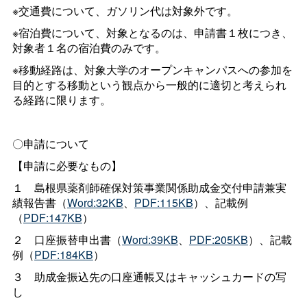
※交通費について、ガソリン代は対象外です。
※宿泊費について、対象となるのは、申請書１枚につき、
対象者１名の宿泊費のみです。
※移動経路は、対象大学のオープンキャンパスへの参加を
目的とする移動という観点から一般的に適切と考えられ
る経路に限ります。
〇申請について
【申請に必要なもの】
１
島根県薬剤師確保対策事業関係助成金交付申請兼実
績報告書（
Word:32KB
、
PDF:115KB
）、記載例
（
PDF:147KB
）
２
口座振替申出書（
Word:39KB
、
PDF:205KB
）、記載
例（
PDF:184KB
）
３
助成金振込先の口座通帳又はキャッシュカードの写
し