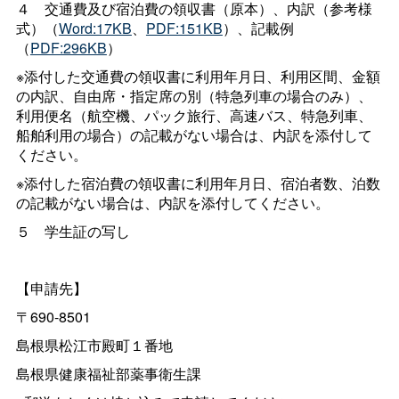
４
交通費及び宿泊費の領収書（原本）、内訳（参考様
式）（
Word:17KB
、
PDF:151KB
）、記載例
（
PDF:296KB
）
※添付した交通費の領収書に利用年月日、利用区間、金額
の内訳、自由席・指定席の別（特急列車の場合のみ）、
利用便名（航空機、パック旅行、高速バス、特急列車、
船舶利用の場合）の記載がない場合は、内訳を添付して
ください。
※添付した宿泊費の領収書に利用年月日、宿泊者数、泊数
の記載がない場合は、内訳を添付してください。
５
学生証の写し
【申請先】
〒690-8501
島根県松江市殿町１番地
島根県健康福祉部薬事衛生課