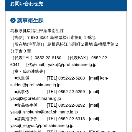
お問い合わせ先
薬事衛生課
島根県健康福祉部薬事衛生課
［郵便］〒690-8501 島根県松江市殿町１番地
［所在地(宅配便)］ 島根県松江市殿町２番地 島根県庁第２
分庁舎３階
［代表TEL］0852-22-6180 ［代表FAX］ 0852-22-
6041 ［代表mail］yakuji@pref.shimane.lg.jp
［室・係の連絡先］
■水道係 [TEL] 0852-22-5263 [mail] ken-
suidou@pref.shimane.lg.jp
■薬事係 [TEL] 0852-22-5259 [mail]
yakuji2@pref.shimane.lg.jp
■食品衛生係 [TEL] 0852-22-6292 [mail]
yakuji_shokuhin@pref.shimane.lg.jp
■営業指導係 [TEL] 0852-22-6313 [mail]
yakuji_eigyou@pref.shimane.lg.jp
■感染症対策係 [TEL] 0852-22-6530 [FAX] 0852-22-