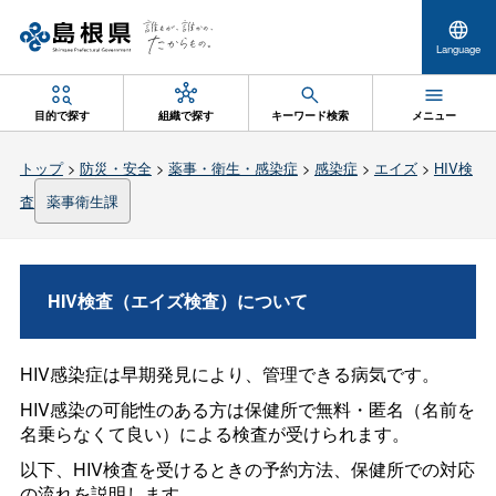
Language
目的で探す
組織で探す
キーワード検索
メニュー
トップ
>
防災・安全
>
薬事・衛生・感染症
>
感染症
>
エイズ
>
HIV検
査
薬事衛生課
HIV検査（エイズ検査）について
HIV感染症は早期発見により、管理できる病気です。
HIV感染の可能性のある方は保健所で無料・匿名（名前を
名乗らなくて良い）による検査が受けられます。
以下、HIV検査を受けるときの予約方法、保健所での対応
の流れを説明します。