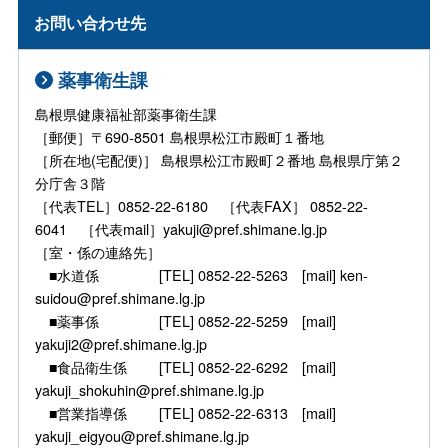
お問い合わせ先
薬事衛生課
島根県健康福祉部薬事衛生課
［郵便］〒690-8501 島根県松江市殿町１番地
［所在地(宅配便)］ 島根県松江市殿町２番地 島根県庁第２
分庁舎３階
［代表TEL］0852-22-6180 ［代表FAX］ 0852-22-
6041 ［代表mail］yakuji@pref.shimane.lg.jp
［室・係の連絡先］
■水道係 [TEL] 0852-22-5263 [mail] ken-
suidou@pref.shimane.lg.jp
■薬事係 [TEL] 0852-22-5259 [mail]
yakuji2@pref.shimane.lg.jp
■食品衛生係 [TEL] 0852-22-6292 [mail]
yakuji_shokuhin@pref.shimane.lg.jp
■営業指導係 [TEL] 0852-22-6313 [mail]
yakuji_eigyou@pref.shimane.lg.jp