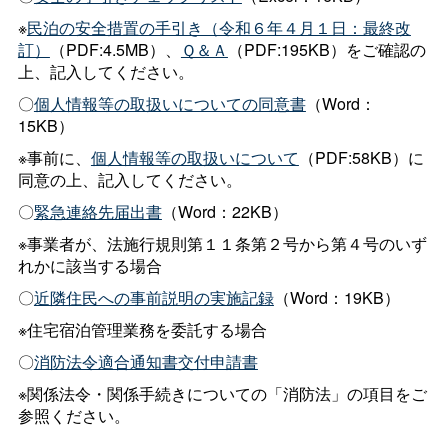
※
民泊の安全措置の手引き（令和６年４月１日：最終改
訂）
（PDF:4.5MB）、
Ｑ＆Ａ
（PDF:195KB）をご確認の
上、記入してください。
〇
個人情報等の取扱いについての同意書
（Word：
15KB）
※事前に、
個人情報等の取扱いについて
（PDF:58KB）に
同意の上、記入してください。
〇
緊急連絡先届出書
（Word：22KB）
※事業者が、法施行規則第１１条第２号から第４号のいず
れかに該当する場合
〇
近隣住民への事前説明の実施記録
（Word：19KB）
※住宅宿泊管理業務を委託する場合
〇
消防法令適合通知書交付申請書
※関係法令・関係手続きについての「消防法」の項目をご
参照ください。