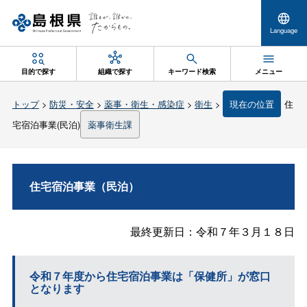
Language
目的で探す
組織で探す
キーワード検索
メニュー
トップ
>
防災・安全
>
薬事・衛生・感染症
>
衛生
>
現在の位置
住
宅宿泊事業(民泊)
薬事衛生課
住宅宿泊事業（民泊）
最終更新日：令和７年３月１８日
令和７年度から住宅宿泊事業は「保健所」が窓口
となります