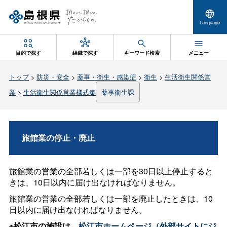
Language
目的で探す
組織で探す
キーワード検索
メニュー
トップ
>
防災・安全
>
薬事・衛生・感染症
>
衛生
>
生活衛生関係営
業
>
生活衛生関係営業様式集
薬事衛生課
旅館業の停止・廃止
旅館業の営業の全部若しくは一部を30日以上停止すると
きは、10日以内に届け出なければなりません。
旅館業の営業の全部若しくは一部を廃止したときは、10
日以内に届け出なければなりません。
※松江市の施設は、
松江市ホームページ（外部サイトにジ