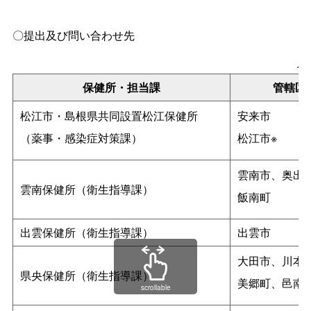
〇提出及び問い合わせ先
保
保健所・担当課
管轄区
松江市・島根県共同設置松江保健所
安来市
（薬事・感染症対策課）
松江市※
雲南市、奥出
雲南保健所（衛生指導課）
飯南町
出雲保健所（衛生指導課）
出雲市
大田市、川本
県央保健所（衛生指導課）
美郷町、邑南
scrollable