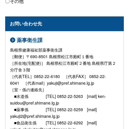
〇その他
お問い合わせ先
薬事衛生課
島根県健康福祉部薬事衛生課
［郵便］〒690-8501 島根県松江市殿町１番地
［所在地(宅配便)］ 島根県松江市殿町２番地 島根県庁第２
分庁舎３階
［代表TEL］0852-22-6180 ［代表FAX］ 0852-22-
6041 ［代表mail］yakuji@pref.shimane.lg.jp
［室・係の連絡先］
■水道係 [TEL] 0852-22-5263 [mail] ken-
suidou@pref.shimane.lg.jp
■薬事係 [TEL] 0852-22-5259 [mail]
yakuji2@pref.shimane.lg.jp
■食品衛生係 [TEL] 0852-22-6292 [mail]