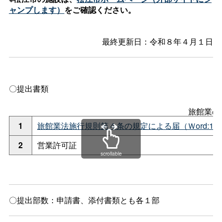
ャンプします）
をご確認ください。
最終更新日：令和８年４月１日
〇提出書類
旅館業の
1
旅館業法施行規則第４条の規定による届（Ｗord:18K
2
営業許可証
scrollable
〇提出部数：申請書、添付書類とも各１部