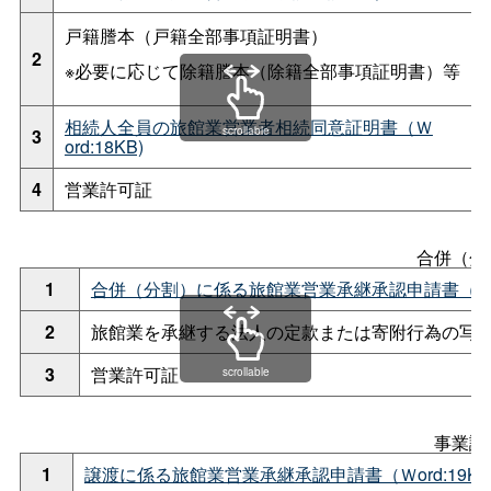
戸籍謄本（戸籍全部事項証明書）
2
※必要に応じて除籍謄本（除籍全部事項証明書）等
相続人全員の旅館業営業者相続同意証明書（Ｗ
scrollable
3
ord:18KB)
4
営業許可証
合併（分
1
合併（分割）に係る旅館業営業承継承認申請書（Ｗord
2
旅館業を承継する法人の定款または寄附行為の写
3
営業許可証
scrollable
事業譲
1
譲渡に係る旅館業営業承継承認申請書（Ｗord:19KB