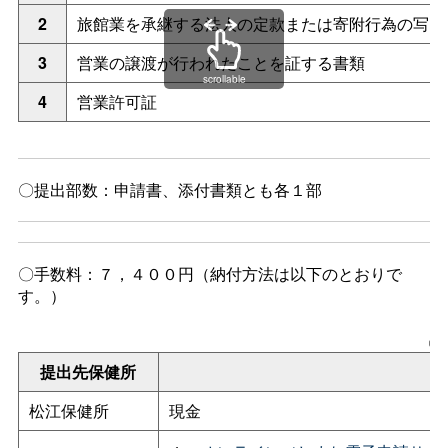
2
旅館業を承継する法人の定款または寄附行為の写し
3
営業の譲渡が行われたことを証する書類
scrollable
4
営業許可証
〇提出部数：申請書、添付書類とも各１部
〇手数料：７，４００円（納付方法は以下のとおりで
す。）
〇
提出先保健所
松江保健所
現金