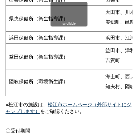
大田市、川本
県央保健所（衛生指導課）
美郷町、邑南
scrollable
浜田保健所（衛生指導課）
浜田市、江津
益田市、津和
益田保健所（衛生指導課）
吉賀町
海士町、西ノ
隠岐保健所（環境衛生課）
知夫村、隠岐
※松江市の施設は、
松江市ホームページ（外部サイトにジ
ャンプします）
をご確認ください。
〇受付期間