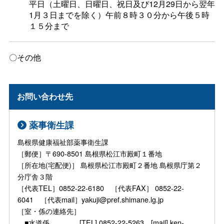
平日（土曜日、日曜日、祝日及び12月29日から翌年
1月３日までを除く）午前８時３０分から午後５時
１５分まで
〇その他
お問い合わせ先
薬事衛生課
島根県健康福祉部薬事衛生課
［郵便］〒690-8501 島根県松江市殿町１番地
［所在地(宅配便)］ 島根県松江市殿町２番地 島根県庁第２
分庁舎３階
［代表TEL］0852-22-6180 ［代表FAX］ 0852-22-
6041 ［代表mail］yakuji@pref.shimane.lg.jp
［室・係の連絡先］
■水道係 [TEL] 0852-22-5263 [mail] ken-