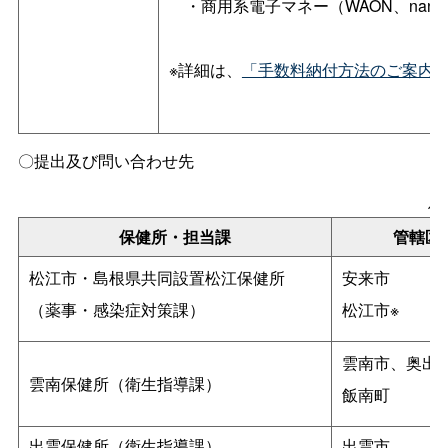
・商用系電子マネー（WAON、nanaco、
※詳細は、
「手数料納付方法のご案内
〇提出及び問い合わせ先
保
保健所・担当課
管轄区
松江市・島根県共同設置松江保健所
安来市
（薬事・感染症対策課）
松江市※
雲南市、奥出
雲南保健所（衛生指導課）
飯南町
出雲保健所（衛生指導課）
出雲市