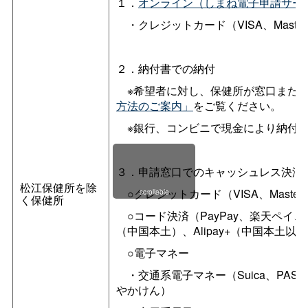
１．
オンライン（しまね電子申請サー
・クレジットカード（VISA、Master、Ame
２．納付書での納付
※希望者に対し、保健所が窓口または
方法のご案内」
をご覧ください。
※銀行、コンビニで現金により納付
３．申請窓口でのキャッシュレス決済
松江保健所を除
○クレジットカード（VISA、Mastercard、
scrollable
く保健所
○コード決済（PayPay、楽天ペイ、d払い
（中国本土）、Alipay+（中国本土以
○電子マネー
・交通系電子マネー（Suica、PASMO、IC
やかけん）