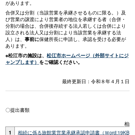
があります。
合併又は分割（当該営業を承継させるものに限る。）及
び営業の譲渡により営業者の地位を承継する者（合併・
分割の場合は、合併後存続する法人若しくは合併により
設立される法人又は分割により当該営業を承継する法
人）は、
事前に
保健所長に申請し、承認を受ける必要が
あります。
※松江市の施設は、
松江市ホームページ（外部サイトにジ
ャンプします）
をご確認ください。
最終更新日：令和８年４月１日
〇提出書類
相続
1
相続に係る旅館業営業承継承認申請書（Ｗord:19KB)