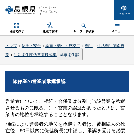
Language
目的で探す
組織で探す
キーワード検索
メニュー
トップ
>
防災・安全
>
薬事・衛生・感染症
>
衛生
>
生活衛生関係営
業
>
生活衛生関係営業様式集
薬事衛生課
旅館業の営業者承継承認
営業者について、相続・合併又は分割（当該営業を承継
させるものに限る。）・営業の譲渡があったときは、営
業者の地位を承継することとなります。
相続により営業者の地位を承継する者は、被相続人の死
亡後、60日以内に保健所長に申請し、承認を受ける必要