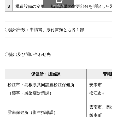
3
構造設備の変更
構造設備の変更部分を明記した図
scrollable
〇提出部数：申請書、添付書類とも各１部
〇提出及び問い合わせ先
保
保健所・担当課
管轄区
松江市・島根県共同設置松江保健所
安来市
（薬事・感染症対策課）
松江市※
雲南市、奥出
雲南保健所（衛生指導課）
飯南町