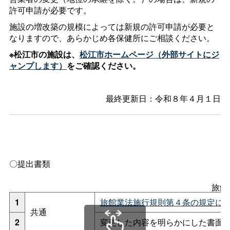
許可申請が必要です。
施設の増改築の規模によっては新規の許可申請が必要と
なりますので、あらかじめ各保健所にご相談ください。
※松江市の施設は、
松江市ホームページ（外部サイトにジ
ャンプします）
をご確認ください。
最終更新日：令和８年４月１日
〇提出書類
旅館
1
旅館業法施行規則第４条の規定による届
共通
2
変更した内容を明らかにした書面