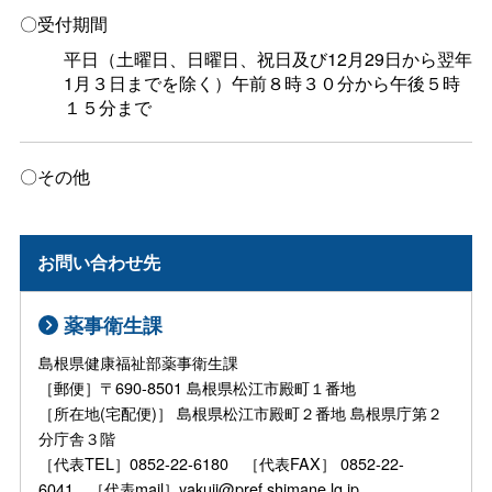
〇受付期間
平日（土曜日、日曜日、祝日及び12月29日から翌年
1月３日までを除く）午前８時３０分から午後５時
１５分まで
〇その他
お問い合わせ先
薬事衛生課
島根県健康福祉部薬事衛生課
［郵便］〒690-8501 島根県松江市殿町１番地
［所在地(宅配便)］ 島根県松江市殿町２番地 島根県庁第２
分庁舎３階
［代表TEL］0852-22-6180 ［代表FAX］ 0852-22-
6041 ［代表mail］yakuji@pref.shimane.lg.jp