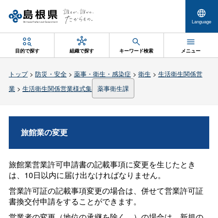
Language
目的で探す
組織で探す
キーワード検索
メニュー
トップ
>
防災・安全
>
薬事・衛生・感染症
>
衛生
>
生活衛生関係営
業
>
生活衛生関係営業様式集
薬事衛生課
旅館業の変更
旅館業営業許可申請書の記載事項に変更を生じたとき
は、10日以内に届け出なければなりません。
営業許可証の記載事項変更の場合は、併せて営業許可証
書換交付申請をすることができます。
営業者の変更（地位の承継を除く。）の場合は、新規の