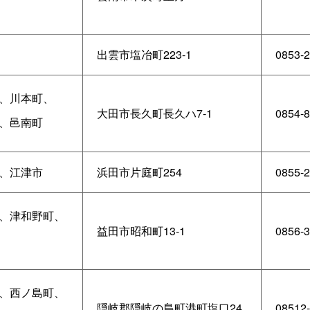
出雲市塩冶町223-1
0853-2
、川本町、
大田市長久町長久ハ7-1
0854-8
、邑南町
、江津市
浜田市片庭町254
0855-2
、津和野町、
益田市昭和町13-1
0856-3
、西ノ島町、
隠岐郡隠岐の島町港町塩口24
08512-