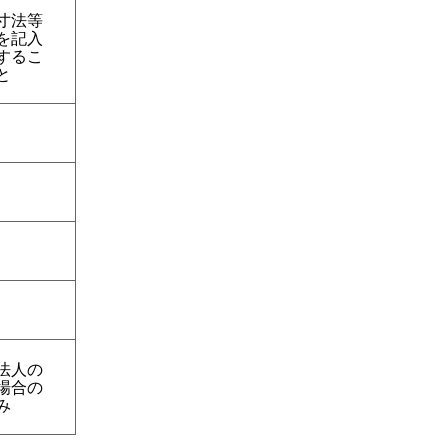
寸法等
を記入
するこ
と
法人の
場合の
み