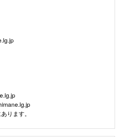
g.jp
lg.jp
mane.lg.jp
あります。