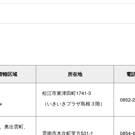
管轄区域
所在地
電
松江市東津田町1741-3
0852-2
※
（いきいきプラザ島根３階）
、奥出雲町、
雲南市木次町里方531-1
0854-4