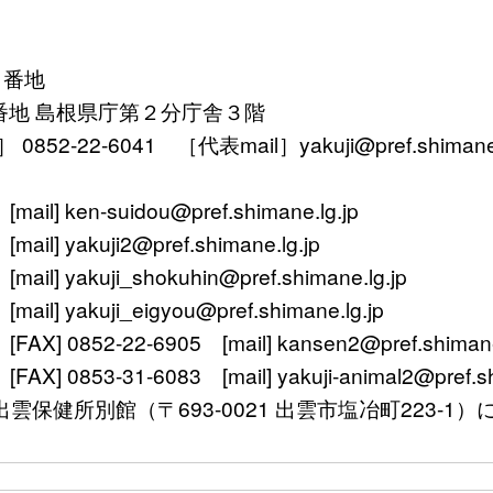
１番地
番地 島根県庁第２分庁舎３階
52-22-6041 ［代表mail］yakuji@pref.shimane.l
ken-suidou@pref.shimane.lg.jp
yakuji2@pref.shimane.lg.jp
 yakuji_shokuhin@pref.shimane.lg.jp
 yakuji_eigyou@pref.shimane.lg.jp
 0852-22-6905 [mail] kansen2@pref.shimane.
0853-31-6083 [mail] yakuji-animal2@pref.shi
〒693-0021 出雲市塩冶町223-1）に