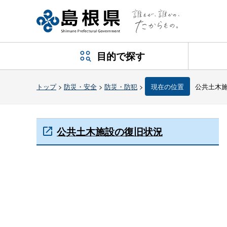
目的で探す
トップ
>
防災・安全
>
防災・防犯
>
現在の位置
公共土木
公共土木施設の復旧状況