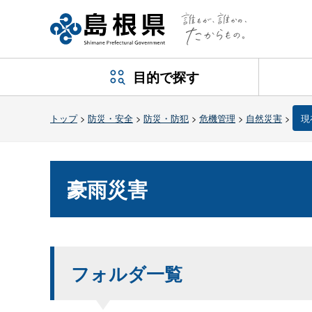
目的で探す
トップ
>
防災・安全
>
防災・防犯
>
危機管理
>
自然災害
>
現
豪雨災害
フォルダ一覧