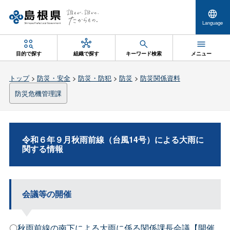
Language
目的で探す
組織で探す
キーワード検索
メニュー
トップ
>
防災・安全
>
防災・防犯
>
防災
>
防災関係資料
防災危機管理課
令和６年９月秋雨前線（台風14号）による大雨に
関する情報
会議等の開催
〇
秋雨前線の南下による大雨に係る関係課長会議【開催