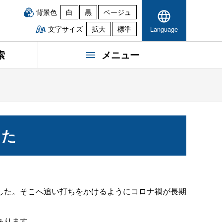
背景色
白
黒
ベージュ
文字サイズ
拡大
標準
Language
索
メニュー
した
した。そこへ追い打ちをかけるようにコロナ禍が長期
あります。