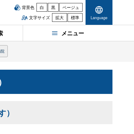
背景色
白
黒
ベージュ
文字サイズ
拡大
標準
Language
索
メニュー
病院
）
す）