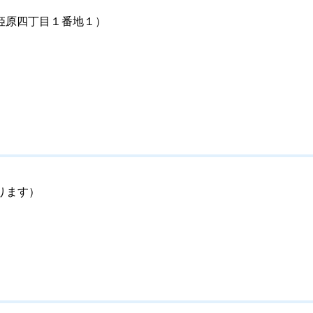
姫原四丁目１番地１）
ります）