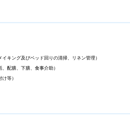
メイキング及びベッド回りの清掃、リネン管理）
話、配膳、下膳、食事介助）
付け等）