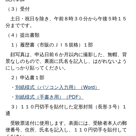
（３）受付
土日・祝日を除き、午前８時３０分から午後５時１５
分までです。
（４）提出書類
１）履歴書（市販のＪＩＳ規格）１部
顔写真は、申込日前６か月以内に撮影した、無帽、背
景なしのもので、裏面に氏名を記入し、はがれないよう
にしっかり貼ってください。
２）申込書１部
・
別紙様式（パソコン入力用）（Word）
・
別紙様式（手書き用）（PDF）
３）１１０円切手を貼付した定形封筒（長形３号）１
通
受験票送付に使用します。表面には、受験者本人の郵
便番号、住所、氏名を記入し、１１０円切手を貼付して