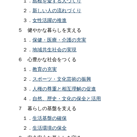
１．
島根を愛する人づくり
２．
新しい人の流れづくり
３．
女性活躍の推進
５
健やかな暮らしを支える
１．
保健・医療・介護の充実
２．
地域共生社会の実現
６
心豊かな社会をつくる
１．
教育の充実
２．
スポーツ・文化芸術の振興
３．
人権の尊重と相互理解の促進
４．
自然、歴史・文化の保全と活用
７
暮らしの基盤を支える
１．
生活基盤の確保
２．
生活環境の保全