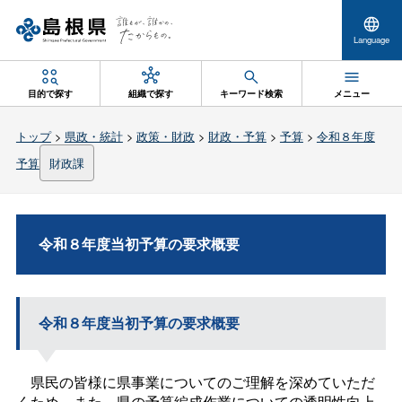
Language
目的で探す
組織で探す
キーワード検索
メニュー
トップ
>
県政・統計
>
政策・財政
>
財政・予算
>
予算
>
令和８年度
予算
財政課
令和８年度当初予算の要求概要
令和８年度当初予算の要求概要
県民の皆様に県事業についてのご理解を深めていただ
くため、また、県の予算編成作業についての透明性向上