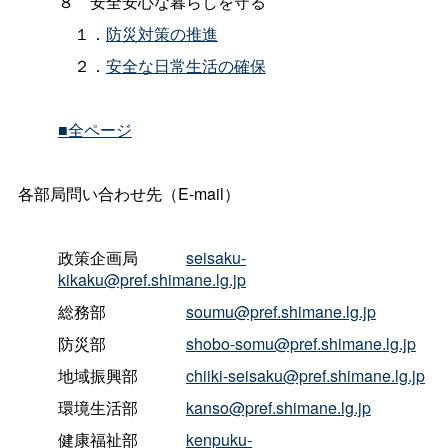
８
安全安心な暮らしを守る
１．
防災対策の推進
２．
安全な日常生活の確保
■全ページ
各部局問い合わせ先（E-mail）
政策企画
局
seisaku-
kikaku@pref.shimane.lg.jp
総務部
soumu@pref.shimane.lg.jp
防災部
shobo-somu@pref.shimane.lg.jp
地域振興部
chiiki-seisaku@pref.shimane.lg.jp
環境生活部
kanso@pref.shimane.lg.jp
健康福祉部
kenpuku-