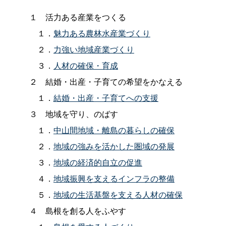
１
活力ある産業をつくる
１．
魅力ある農林水産業づくり
２．
力強い地域産業づくり
３．
人材の確保・育成
２
結婚・出産・子育ての希望をかなえる
１．
結婚・出産・子育てへの支援
３
地域を守り、のばす
１．
中山間地域・離島の暮らしの確保
２．
地域の強みを活かした圏域の発展
３．
地域の経済的自立の促進
４．
地域振興を支えるインフラの整備
５．
地域の生活基盤を支える人材の確保
４
島根を創る人をふやす