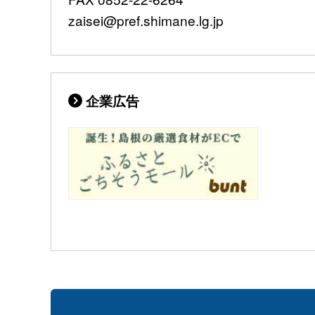
zaisei@pref.shimane.lg.jp
企業広告