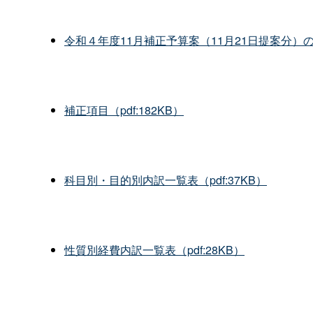
令和４年度11月補正予算案（11月21日提案分）の概要
補正項目（pdf:182KB）
科目別・目的別内訳一覧表（pdf:37KB）
性質別経費内訳一覧表（pdf:28KB）