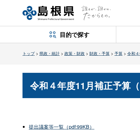
目的で探す
トップ
>
県政・統計
>
政策・財政
>
財政・予算
>
予算
>
令和４
令和４年度11月補正予算（
提出議案等一覧（pdf:99KB）