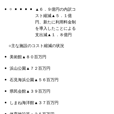
▲６．９億円の内訳コ
スト縮減▲５．１億
円、新たに利用料金制
を導入したことによる
支出減▲１．８億円
○主な施設のコスト縮減の状況
美術館▲８０百万円
浜山公園▲７２百万円
石見海浜公園▲５６百万円
県民会館▲３９百万円
しまね海洋館▲３７百万円
体育施設等▲２５百万円