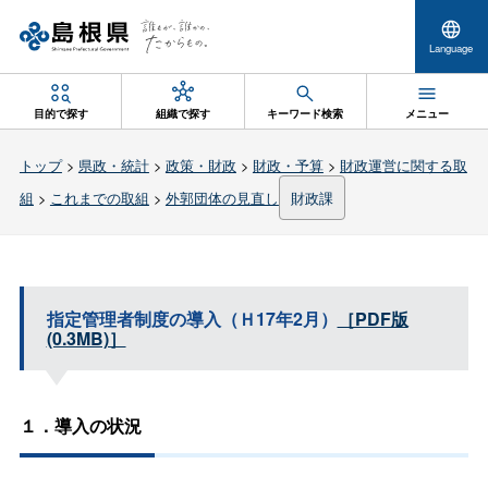
Language
目的で探す
組織で探す
キーワード検索
メニュー
トップ
>
県政・統計
>
政策・財政
>
財政・予算
>
財政運営に関する取
組
>
これまでの取組
>
外郭団体の見直し
財政課
指定管理者制度の導入（Ｈ17年2月）
［PDF版
(0.3MB)］
１．導入の状況