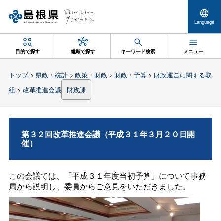
Language
目的で探す
組織で探す
キーワード検索
メニュー
トップ
>
県政・統計
>
政策・財政
>
財政・予算
>
財政運営に関する取
組
>
改革推進会議
財政課
第３２回改革推進会議（平成３１年３月２０日開
催）
この会議では、「平成３１年度当初予算」について事務
局から説明し、委員からご意見をいただきました。