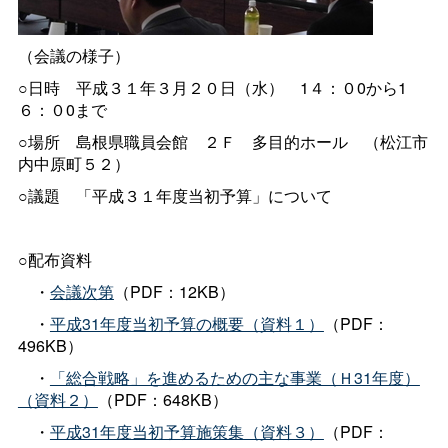
（会議の様子）
○日
時
平成３１年３月２０日（水
）
1４：０0から1
６：０0まで
○場
所
島根県職員会
館
２
Ｆ
多目的ホー
ル
（松江市
内中原町５２）
○議
題
「平成３１年度当初予算」について
○配布資料
・
会議次第
（PDF：12KB）
・
平成31年度当初予算の概要（資料１）
（PDF：
496KB）
・
「総合戦略」を進めるための主な事業（Ｈ31年度）
（資料２）
（PDF：648KB）
・
平成31年度当初予算施策集（資料３）
（PDF：