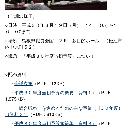
（会議の様子）
○日
時
平成３０年３月１９日（月
）
1４：０0から1
６：０0まで
○場
所
島根県職員会
館
２
Ｆ
多目的ホー
ル
（松江市
内中原町５２）
○議
題
「平成３０年度当初予算」について
○配布資料
・
会議次第
（PDF：12KB）
・
平成３０年度当初予算の概要（資料１）
（PDF：
1,875KB）
・
「総合戦略」を進めるための主な事業（H３０年度）
（資料２）
（PDF：613KB）
・
平成３０年度当初予算施策集（資料３）
（PDF：