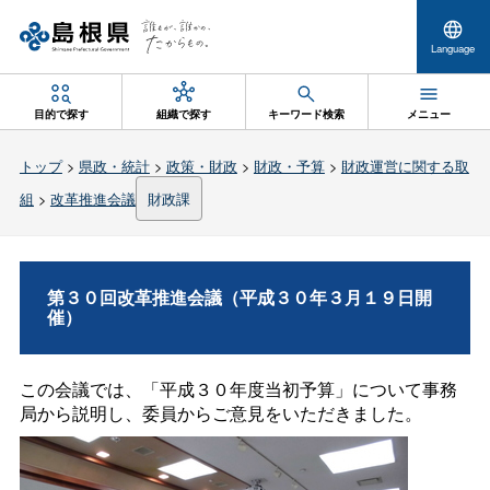
Language
目的で探す
組織で探す
キーワード検索
メニュー
トップ
>
県政・統計
>
政策・財政
>
財政・予算
>
財政運営に関する取
組
>
改革推進会議
財政課
第３０回改革推進会議（平成３０年３月１９日開
催）
この会議では、「平成３０年度当初予算」について事務
局から説明し、委員からご意見をいただきました。