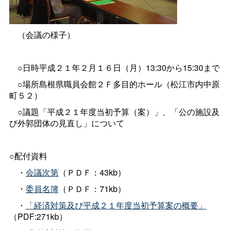
（会議の様子）
○日時平成２１年２月１６日（月）13:30から15:30まで
○場所島根県職員会館２Ｆ多目的ホール（松江市内中原
町５２）
○議題「平成２１年度当初予算（案）」、「公の施設及
び外郭団体の見直し」について
○配付資料
・
会議次第
（ＰＤＦ：43kb）
・
委員名簿
（ＰＤＦ：71kb）
・
「経済対策及び平成２１年度当初予算案の概要」
（PDF:271kb）