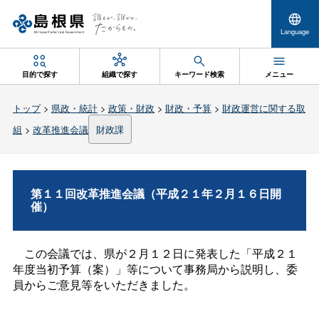
Language
目的で探す
組織で探す
キーワード検索
メニュー
トップ
>
県政・統計
>
政策・財政
>
財政・予算
>
財政運営に関する取
組
>
改革推進会議
財政課
第１１回改革推進会議（平成２１年２月１６日開
催）
この会議では、県が２月１２日に発表した「平成２１
年度当初予算（案）」等について事務局から説明し、委
員からご意見等をいただきました。