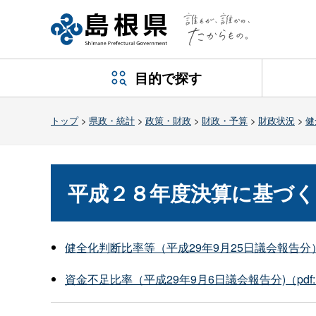
目的で探す
トップ
>
県政・統計
>
政策・財政
>
財政・予算
>
財政状況
>
健
平成２８年度決算に基づく
健全化判断比率等（平成29年9月25日議会報告分
資金不足比率（平成29年9月6日議会報告分)（pdf: