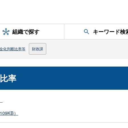
組織で探す
キーワード検
全化判断比率等
財政課
比率
）
109KB）