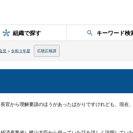
組織で探す
キーワード検
会見
>
令和３年度
広聴広報課
坂長官から理解要請のほうがあったばかりですけれども、現在
（経済産業省）梶山大臣から伺っていた話を詳しく説明してい