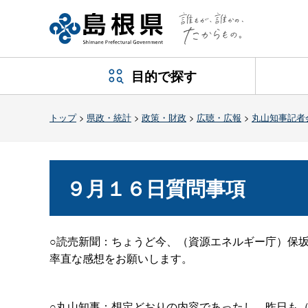
目的で探す
トップ
>
県政・統計
>
政策・財政
>
広聴・広報
>
丸山知事記者
９月１６日質問事項
○読売新聞：ちょうど今、（資源エネルギー庁）保
率直な感想をお願いします。
○丸山知事：想定どおりの内容であったし、昨日も