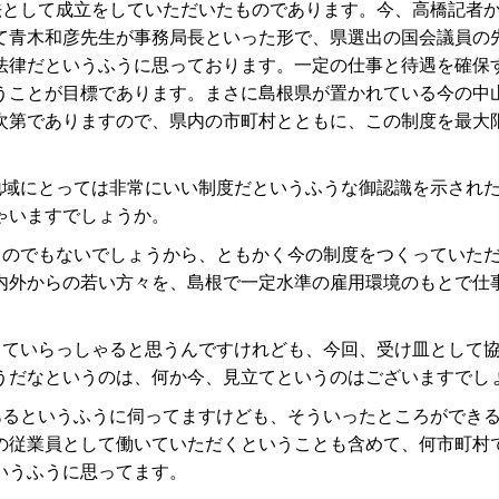
法として成立をしていただいたものであります。今、高橋記者
て青木和彦先生が事務局長といった形で、県選出の国会議員の
法律だというふうに思っております。一定の仕事と待遇を確保
うことが目標であります。まさに島根県が置かれている今の中
次第でありますので、県内の市町村とともに、この制度を最大
地域にとっては非常にいい制度だというふうな御認識を示され
ゃいますでしょうか。
ものでもないでしょうから、ともかく今の制度をつくっていた
内外からの若い方々を、島根で一定水準の雇用環境のもとで仕
していらっしゃると思うんですけれども、今回、受け皿として
うだなというのは、何か今、見立てというのはございますでし
あるというふうに伺ってますけども、そういったところができ
の従業員として働いていただくということも含めて、何市町村
いうふうに思ってます。