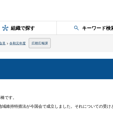
組織で探す
キーワード検
会見
>
令和元年度
広聴広報課
高橋です。
域維持特措法が今国会で成立しました。それについての受け