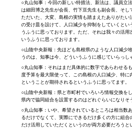
○丸山知事：今回の新しい特措法、新法は、議員立
は細田博之先生が会長、竹下亘先生も副会長、そし
ただいた、大変、島根の実情も踏まえたありがたい
の受け皿を設けて、人口減少を抑制をしていくとい
うふうに思っております。ただ、それは我々の活用
いうふうに思っております。
○山陰中央新報：先ほども島根県のような人口減少
うのは、知事は今、どういうふうに感じていらっし
○丸山知事：それはまだ具体的に数字であらわせる
度予算を最大限使って、この島根の人口減少、特に
ということが期待されるというふうに思ってます。
○山陰中央新報：県と市町村でいろいろ情報交換を
県内で協同組合を設置するのはどれぐらいになりそ
○丸山知事：いや、希望されているところは相当数
るだけでなくて、実際にできるだけ多くの方に組合
だけ活用していただくというのが両方必要だろうと