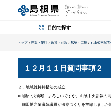
目的で探す
トップ
>
県政・統計
>
政策・財政
>
広聴・広報
>
丸山知事記者
１２月１１日質問事項２
２．地域維持特措法の成立
○山陰中央新報：よろしいですか。山陰中央新報の
細田博之衆議院議員が法案づくりを主導しました地