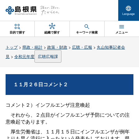
Language
目的で探す
組織で探す
キーワード検索
メニュー
トップ
>
県政・統計
>
政策・財政
>
広聴・広報
>
丸山知事記者会
見
>
令和元年度
広聴広報課
１１月２６日コメント２
コメント２）インフルエンザ注意喚起
それから、２点目がインフルエンザ予防についての注
意喚起であります。
厚生労働省は、１１月１５日にインフルエンザが例年
よりも早く流行に入ったという発表をしております。県