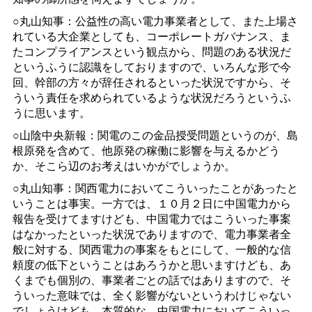
○丸山知事：公益性の高い電力事業者として、また上場さ
れている大企業としても、コーポレートガバナンス、ま
たコンプライアンスという観点から、問題のある状況だ
というふうに認識をしておりますので、いろんな形で今
回、幹部の方々が辞任されるといった状況ですから、そ
ういう責任を求められているような状況だろうというふ
うに思います。
○山陰中央新報：関電のこの金品授受問題というのが、島
根原発を含めて、他原発の稼働に影響を与えるかどう
か、そこら辺のお考えはいかがでしょうか。
○丸山知事：関西電力においてこういったことがあったと
いうことは事実。一方では、１０月２日に中国電力から
報告を受けてますけども、中国電力ではこういった事案
はなかったといった状況でありますので、電力事業者全
般に対する、関西電力の事案をもとにして、一般的な信
頼度の低下ということはあろうかと思いますけども、あ
くまでも個別の、事業者ごとの話ではありますので、そ
ういった意味では、全く影響がないというわけじゃない
でしょうけども、本質的な、中国電力においてこういっ