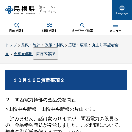
Language
目的で探す
組織で探す
キーワード検索
メニュー
トップ
>
県政・統計
>
政策・財政
>
広聴・広報
>
丸山知事記者会
見
>
令和元年度
広聴広報課
１０月１６日質問事項２
２．関西電力幹部の金品受領問題
○山陰中央新報：山陰中央新報の片山です。
済みません、話は変わりますが、関西電力の役員ら
の、金品受領問題が発覚しました。この問題について、
知事の御所感を伺えますでしょうか。