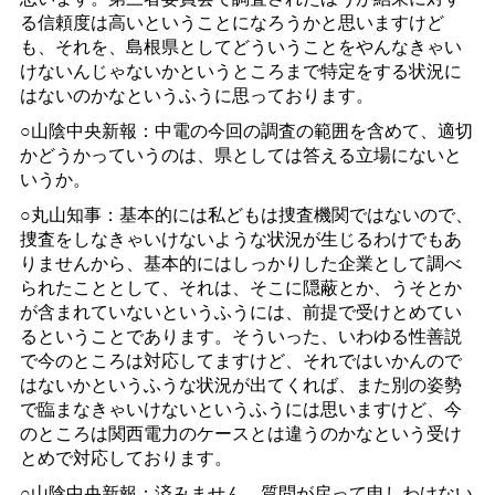
る信頼度は高いということになろうかと思いますけど
も、それを、島根県としてどういうことをやんなきゃい
けないんじゃないかというところまで特定をする状況に
はないのかなというふうに思っております。
○山陰中央新報：中電の今回の調査の範囲を含めて、適切
かどうかっていうのは、県としては答える立場にないと
いうか。
○丸山知事：基本的には私どもは捜査機関ではないので、
捜査をしなきゃいけないような状況が生じるわけでもあ
りませんから、基本的にはしっかりした企業として調べ
られたこととして、それは、そこに隠蔽とか、うそとか
が含まれていないというふうには、前提で受けとめてい
るということであります。そういった、いわゆる性善説
で今のところは対応してますけど、それではいかんので
はないかというふうな状況が出てくれば、また別の姿勢
で臨まなきゃいけないというふうには思いますけど、今
のところは関西電力のケースとは違うのかなという受け
とめで対応しております。
○山陰中央新報：済みません、質問が戻って申しわけない