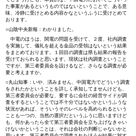
た事案があるというものではないということで、ある意
味、冷静に受けとめる内容かなというふうに受けとめて
おります。
○山陰中央新報：わかりました。
中電のほうは、関電の問題を受けて、２度、社内調査
を実施して、儀礼を超える金品の受領はないという結果
をまとめております。１回目の調査は県も結果の報告を
受けておられると思います。現状は社内調査ということ
ですが、第三者委員会を設けるなど、さらなる調査が必
要と考えますか。
○丸山知事：いや、済みません、中国電力でどういう調査
をされたかということを詳しく承知してませんけども、
第三者委員会が必要な、要するに会社の経営サイドが調
査をするということでは不十分ではないかというふうな
状況があれば、そういうそのレベルを高められるという
ことも一つの、当然の選択だというふうに思いますけど
も、何かあったら全て第三者委員会を立ち上げなきゃい
けないかということは、それは会社の判断じゃないかと
思います。第三者委員会で調査されたほうが結果に対す