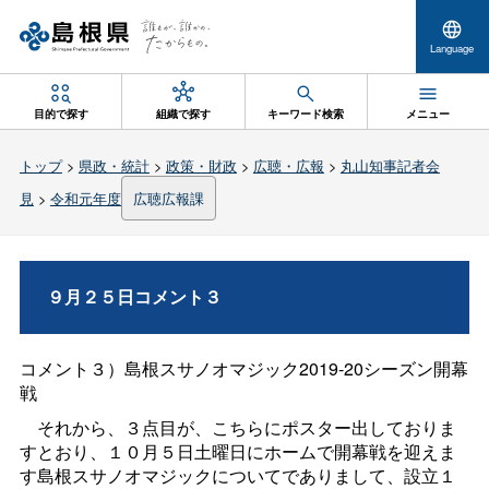
Language
目的で探す
組織で探す
キーワード検索
メニュー
トップ
>
県政・統計
>
政策・財政
>
広聴・広報
>
丸山知事記者会
見
>
令和元年度
広聴広報課
９月２５日コメント３
コメント３）
島根スサノオマジック
2019-20
シーズン開幕
戦
それから、３点目が、こちらにポスター出しておりま
すとおり、１０月５日土曜日にホームで開幕戦を迎えま
す島根スサノオマジックについてでありまして、設立１