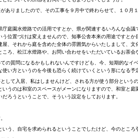
事がありましたので、その工事を９月中で終わらせて、１０月
庁庭園水燈路での活用ですとか、県が関連するいろんな会議
いう位置づけは変えませんので、知事公舎本来の用途ですとか
建屋、それから庭を含めた全体の雰囲気からいたしまして、文
ところ、松江水燈路や、お問い合わせをいただいているお茶会
めての質問になるかもしれないんですけども、今、短期的なイ
な使い方というのを今後も恐らく続けていくという形になる予
事として入居、私はしませんけど、される方が使う部分という
というのは和室のスペースがメーンになりますので、和室と庭
いだろうということで、そういう設定をしております。
す。
いう、自宅を求められるということでしたけど、今のところ