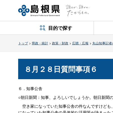
目的で探す
トップ
>
県政・統計
>
政策・財政
>
広聴・広報
>
丸山知事記者
８月２８日質問事項６
６．知事公舎
○朝日新聞：知事、よろしいでしょうか。朝日新聞
空き家になっていた知事公舎の件なんですけども、
になっていた知事公舎の具体的な活用策が決まった