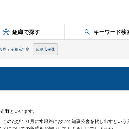
組織で探す
キーワード検
会見
>
令和元年度
広聴広報課
の市野といいます。
このたび１０月に水燈路において知事公舎を貸し出すという
ことについての所感をお伺いしてもよろしいでしょうか。