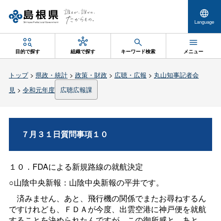
Language
目的で探す
組織で探す
キーワード検索
メニュー
トップ
>
県政・統計
>
政策・財政
>
広聴・広報
>
丸山知事記者会
見
>
令和元年度
広聴広報課
７月３１日質問事項１０
１０．
FDA
による新規路線の就航決定
○山陰中央新報：山陰中央新報の平井です。
済みません、あと、飛行機の関係でまたお尋ねするん
ですけれども、ＦＤＡが今度、出雲空港に神戸便を就航
することを決められたんですが、この御所感と、あと、