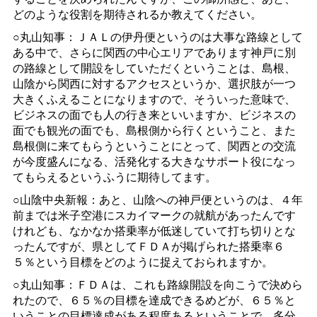
どのような役割を期待されるか教えてください。
○丸山知事：ＪＡＬの伊丹便というのは大事な路線として
ある中で、さらに関西の中心エリアであります神戸に別
の路線として開設をしていただくということは、島根、
山陰から関西に対するアクセスというか、選択肢が一つ
大きくふえることになりますので、そういった意味で、
ビジネスの面でも人の行き来といいますか、ビジネスの
面でも観光の面でも、島根側から行くということ、また
島根側に来てもらうということにとって、関西との交流
が今度盛んになる、活発化する大きなサポート役になっ
てもらえるというふうに期待してます。
○山陰中央新報：あと、山陰への神戸便というのは、４年
前までは米子空港にスカイマークの就航があったんです
けれども、なかなか搭乗率が低迷していて打ち切りとな
ったんですが、県としてＦＤＡが掲げられた搭乗率６
５％という目標をどのように捉えておられますか。
○丸山知事：ＦＤＡは、これも路線開設を向こうで決めら
れたので、６５％の目標を達成できるめどが、６５％と
いうことの目標達成がある程度あるということで、多分