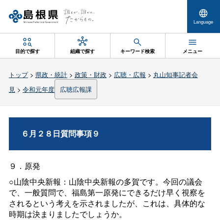
Language
目的で探す
組織で探す
キーワード検索
メニュー
トップ
>
県政・統計
>
政策・財政
>
広聴・広報
>
丸山知事記者会
見
>
令和元年度
広聴広報課
６月２８日質問事項９
９．原発
○山陰中央新報：山陰中央新報の多賀です。今回の議会
で、一般質問で、福島第一原発にできるだけ早く視察を
されるという考えを示されましたが、これは、具体的な
時期は決まりましたでしょうか。