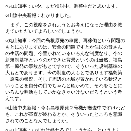
○丸山知事：いや、まだ検討中、調整中だと思います。
○山陰中央新報：わかりました。
まず、この視察をされようとお考えになった理由を教
えていただいてよろしいでしょうか。
○丸山知事：今回の島根原発の稼働、再稼働という問題の
もとにありますのは、安全の問題ですとか住民の皆さん
の生活の問題、今置かれているいろんな制度なり、今の
新規制基準というのができた背景というのは当然、福島
第一原発の事故がもとですので、そういった規制基準の
大もとであります、今の制度の大もとであります福島第
一原発の状況、そして周辺の地域が置かれている状況と
いうことを自分の目でちゃんと確かめて、それをもとに
いろんな判断をしていかなきゃいけないだろうという考
えです。
○山陰中央新報：今も島根原発２号機が審査中ですけれど
も、これが審査が終わるとか、そういったところも意識
されてのことなんでしょうか。
○丸山知事：いずれは終わるでしょうから、というより、