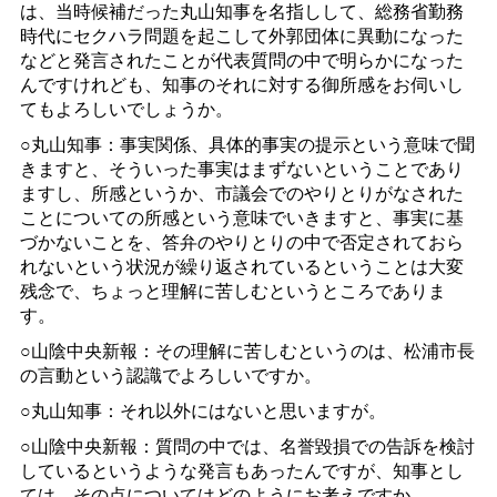
は、当時候補だった丸山知事を名指しして、総務省勤務
時代にセクハラ問題を起こして外郭団体に異動になった
などと発言されたことが代表質問の中で明らかになった
んですけれども、知事のそれに対する御所感をお伺いし
てもよろしいでしょうか。
○丸山知事：事実関係、具体的事実の提示という意味で聞
きますと、そういった事実はまずないということであり
ますし、所感というか、市議会でのやりとりがなされた
ことについての所感という意味でいきますと、事実に基
づかないことを、答弁のやりとりの中で否定されておら
れないという状況が繰り返されているということは大変
残念で、ちょっと理解に苦しむというところでありま
す。
○山陰中央新報：その理解に苦しむというのは、松浦市長
の言動という認識でよろしいですか。
○丸山知事：それ以外にはないと思いますが。
○山陰中央新報：質問の中では、名誉毀損での告訴を検討
しているというような発言もあったんですが、知事とし
ては、その点についてはどのようにお考えですか。