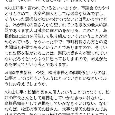
○丸山知事：言われているといいますか、市議会でのやり
とりも含めて、大変私個人としては残念な状況ですし、
そういった選択肢がないわけではないとは思いますけど
も、私が県民の皆さんから望まれている県政の最大の課
題であります人口減少に歯どめをかける、このこと、島
根創生に全力を傾注して取り組んでいくということが求
められている、そういった中で、市町村長さん方との協
力関係も必要であるということでありますので、そうい
った対応を私がとることは、県民の皆さんが望まれてい
ないだろうというふうに思っておりますので、耐えがた
きを耐えてという考えであります。
○山陰中央新報：今後、松浦市長との御関係というのは、
知事としてはどういうふうにとっていきたいなというふ
うにお考えでしょうか。
○丸山知事：松浦市長さん個人ということではなくて、松
江の市長さんとして連携をしていかなきゃいけないし、
島根県知事として連携をしていかなきゃいけない。なぜ
ならば、松江の市民の皆さん、大事な県民の皆さんであ
りますので、そういった松江の市民の皆さんにとってい