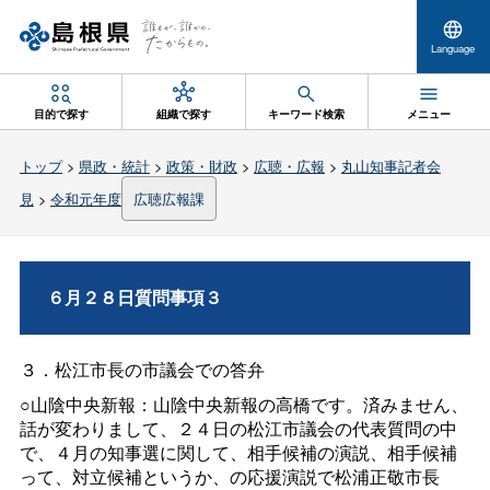
Language
目的で探す
組織で探す
キーワード検索
メニュー
トップ
>
県政・統計
>
政策・財政
>
広聴・広報
>
丸山知事記者会
見
>
令和元年度
広聴広報課
６月２８日質問事項３
３．松江市長の市議会での答弁
○山陰中央新報：山陰中央新報の高橋です。済みません、
話が変わりまして、２４日の松江市議会の代表質問の中
で、４月の知事選に関して、相手候補の演説、相手候補
って、対立候補というか、の応援演説で松浦正敬市長