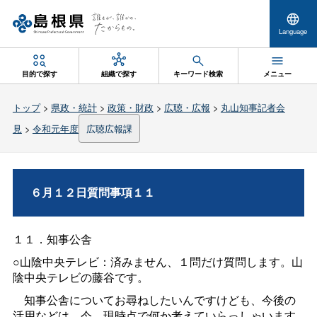
Language
目的で探す
組織で探す
キーワード検索
メニュー
トップ
>
県政・統計
>
政策・財政
>
広聴・広報
>
丸山知事記者会
見
>
令和元年度
広聴広報課
６月１２日質問事項１１
１１．知事公舎
○山陰中央テレビ：済みません、１問だけ質問します。山
陰中央テレビの藤谷です。
知事公舎についてお尋ねしたいんですけども、今後の
活用などは、今、現時点で何か考えていらっしゃいます