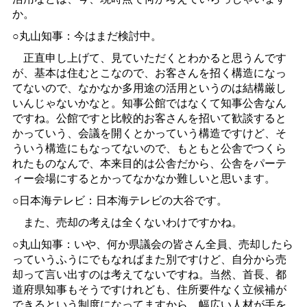
か。
○丸山知事：今はまだ検討中。
正直申し上げて、見ていただくとわかると思うんです
が、基本は住むとこなので、お客さんを招く構造になっ
てないので、なかなか多用途の活用というのは結構厳し
いんじゃないかなと。知事公館ではなくて知事公舎なん
ですね。公館ですと比較的お客さんを招いて歓談すると
かっていう、会議を開くとかっていう構造ですけど、そ
ういう構造にもなってないので、もともと公舎でつくら
れたものなんで、本来目的は公舎だから、公舎をパーテ
ィー会場にするとかってなかなか難しいと思います。
○日本海テレビ：日本海テレビの大谷です。
また、売却の考えは全くないわけですかね。
○丸山知事：いや、何か県議会の皆さん全員、売却したら
っていうふうにでもなればまた別ですけど、自分から売
却って言い出すのは考えてないですね。当然、首長、都
道府県知事もそうですけれども、住所要件なく立候補が
できるという制度になってますから、幅広い人材が手を