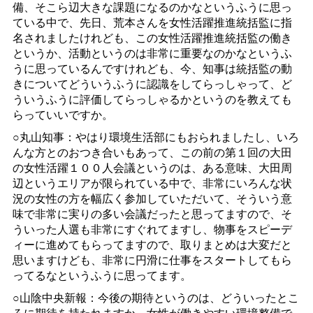
備、そこら辺大きな課題になるのかなというふうに思っ
ている中で、先日、荒本さんを女性活躍推進統括監に指
名されましたけれども、この女性活躍推進統括監の働き
というか、活動というのは非常に重要なのかなというふ
うに思っているんですけれども、今、知事は統括監の動
きについてどういうふうに認識をしてらっしゃって、ど
ういうふうに評価してらっしゃるかというのを教えても
らっていいですか。
○丸山知事：やはり環境生活部にもおられましたし、いろ
んな方とのおつき合いもあって、この前の第１回の大田
の女性活躍１００人会議というのは、ある意味、大田周
辺というエリアが限られている中で、非常にいろんな状
況の女性の方を幅広く参加していただいて、そういう意
味で非常に実りの多い会議だったと思ってますので、そ
ういった人選も非常にすぐれてますし、物事をスピーデ
ィーに進めてもらってますので、取りまとめは大変だと
思いますけども、非常に円滑に仕事をスタートしてもら
ってるなというふうに思ってます。
○山陰中央新報：今後の期待というのは、どういったとこ
ろに期待を持たれますか、女性が働きやすい環境整備で