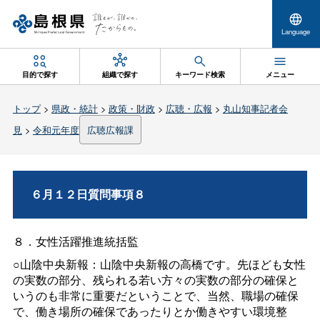
Language
目的で探す
組織で探す
キーワード検索
メニュー
トップ
>
県政・統計
>
政策・財政
>
広聴・広報
>
丸山知事記者会
見
>
令和元年度
広聴広報課
６月１２日質問事項８
８．女性活躍推進統括監
○山陰中央新報：山陰中央新報の高橋です。先ほども女性
の実数の部分、残られる若い方々の実数の部分の確保と
いうのも非常に重要だということで、当然、職場の確保
で、働き場所の確保であったりとか働きやすい環境整