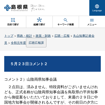
Language
目的で探す
組織で探す
キーワード検索
メニュー
トップ
>
県政・統計
>
政策・財政
>
広聴・広報
>
丸山知事記者会
見
>
令和元年度
広聴広報課
５月２３日コメント２
コメント２）山陰両県知事会議
２点目は、済みません、特段資料がございませんけれ
ども、正式名称が山陰両県知事会議を鳥取県の平井知事
から御提案をいただいておりまして、来週の２９日に中
国地方知事会が開催されるんですが、その前日の夕方に