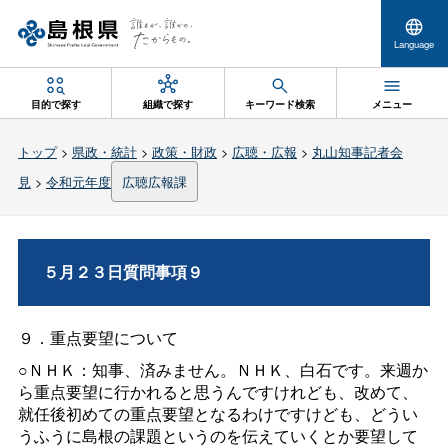
Language
目的で探す
組織で探す
キーワード検索
メニュー
トップ
>
県政・統計
>
政策・財政
>
広聴・広報
>
丸山知事記者会
見
>
令和元年度
広聴広報課
５月２３日質問事項９
９．重点要望について
○ＮＨＫ：知事、済みません。ＮＨＫ、白石です。来週か
ら重点要望に行かれると思うんですけれども、改めて、
就任後初めての重点要望となるわけですけども、どうい
うふうに島根の課題というのを伝えていくとか要望して