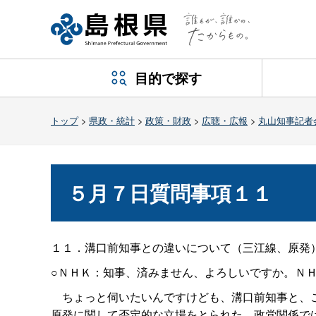
目的で探す
トップ
>
県政・統計
>
政策・財政
>
広聴・広報
>
丸山知事記者
５月７日質問事項１１
１１．溝口前知事との違いについて（三江線、原発
○ＮＨＫ：知事、済みません、よろしいですか。Ｎ
ちょっと伺いたいんですけども、溝口前知事と、こ
原発に関して否定的な立場をとられた、政党関係で