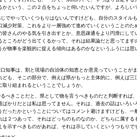
るかという、この２点をちょっと伺いたいんですが、よろしい
感じでやっていくつもりはないんですけども、自分のスタイル
口減少対策、これをより一層強めて進めていくということのた
の皆さんのやる気を引き出すとか、意思疎通をより円滑にして
るところがどう出てくるかって、それは結果論だと思ってます
うが物事を楽観的に捉える傾向はあるのかなというふうには思
溝口知事は、割と現場の自治体の知恵とか意見っていうことが
れども、そこの部分で、例えば県がもっと主体的に、例えば三
に取り組まれるということでしょうか。
やるべきことだと、県として物を言うべきものだと判断すれば
題ばかりだとは私は思ってません。それは、過去の話はいろい
うだったかということについてはコメント避けますけども、一
れは２つあって、それはどっちのものなのか、どちらに属する
えを示すべきものがあれば、それは示していくというつもりで
ですけど。