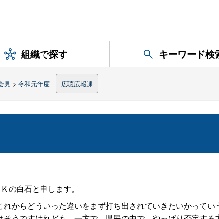
組織で探す
キーワード検
会見
>
令和元年度
広聴広報課
）
ＨＫの白石と申します。
れからどういった違いをまず打ち出されていきたいかってい
はそうですけれども、一方で、県民の中で、やっぱり否定する