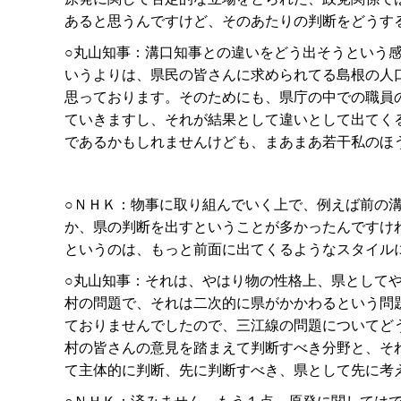
あると思うんですけど、そのあたりの判断をどうす
○丸山知事：溝口知事との違いをどう出そうという
いうよりは、県民の皆さんに求められてる島根の人
思っております。そのためにも、県庁の中での職員
ていきますし、それが結果として違いとして出てく
であるかもしれませんけども、まあまあ若干私のほ
○ＮＨＫ：物事に取り組んでいく上で、例えば前の
か、県の判断を出すということが多かったんですけ
というのは、もっと前面に出てくるようなスタイル
○丸山知事：それは、やはり物の性格上、県として
村の問題で、それは二次的に県がかかわるという問
ておりませんでしたので、三江線の問題についてど
村の皆さんの意見を踏まえて判断すべき分野と、そ
て主体的に判断、先に判断すべき、県として先に考
○ＮＨＫ：済みません、もう１点、原発に関しては