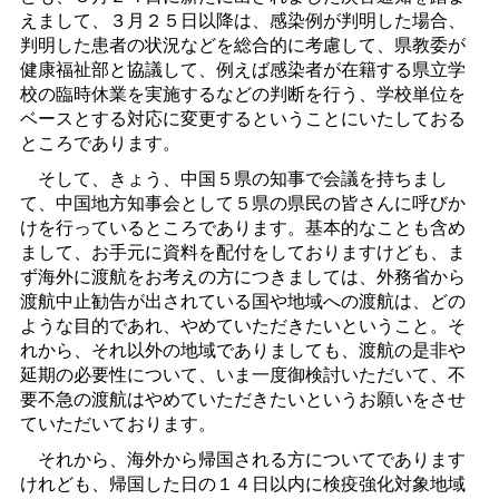
えまして、３月２５日以降は、感染例が判明した場合、
判明した患者の状況などを総合的に考慮して、県教委が
健康福祉部と協議して、例えば感染者が在籍する県立学
校の臨時休業を実施するなどの判断を行う、学校単位を
ベースとする対応に変更するということにいたしておる
ところであります。
そして、きょう、中国５県の知事で会議を持ちまし
て、中国地方知事会として５県の県民の皆さんに呼びか
けを行っているところであります。基本的なことも含め
まして、お手元に資料を配付をしておりますけども、ま
ず海外に渡航をお考えの方につきましては、外務省から
渡航中止勧告が出されている国や地域への渡航は、どの
ような目的であれ、やめていただきたいということ。そ
れから、それ以外の地域でありましても、渡航の是非や
延期の必要性について、いま一度御検討いただいて、不
要不急の渡航はやめていただきたいというお願いをさせ
ていただいております。
それから、海外から帰国される方についてであります
けれども、帰国した日の１４日以内に検疫強化対象地域