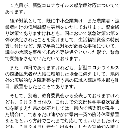
１点目が、新型コロナウイルス感染症対応についてで
あります。
経済対策として、既に中小企業向け、また農業者・漁
業者向けの低利融資を実施をいたしております。資金繰
り対策でありますけれども
。
国において緊急対策の第２
弾が決定されたことを受けまして、生活福祉資金の特例
貸し付けなど、県で早急に対応が必要な事項について、
議会の承認を事後で求める専決処分といった形で、緊急
で実施をさせていただいております。
また、昨日でありますけれども、新型コロナウイルス
の感染症患者が大幅に増加した場合に備えまして、県内
外の広域的な入院調整を行う県の広域入院調整本部を昨
日、設置をしたところであります。
そして、別途、教育委員会から公表しておりますけれ
ども、２月２８日付の、これまでの文部科学事務次官通
知を踏まえた県の対応としては、県内で感染例が発生し
た場合に、できるだけ速やかに県内一斉の臨時休業措置
をとるという方針でこれまで対応してまいりましたけれ
ども、３月２４日に新たに出されました次官通知を踏ま