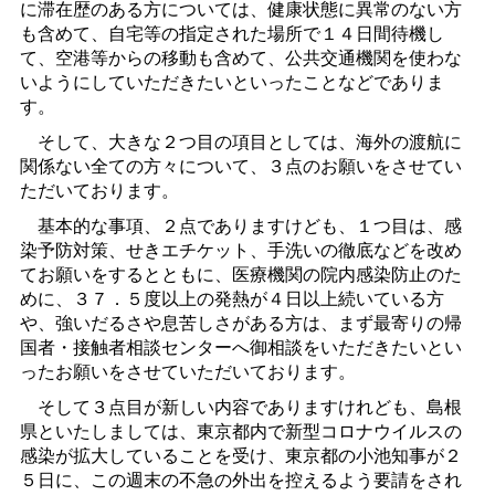
に滞在歴のある方については、健康状態に異常のない方
も含めて、自宅等の指定された場所で１４日間待機し
て、空港等からの移動も含めて、公共交通機関を使わな
いようにしていただきたいといったことなどでありま
す。
そして、大きな２つ目の項目としては、海外の渡航に
関係ない全ての方々について、３点のお願いをさせてい
ただいております。
基本的な事項、２点でありますけども、１つ目は、感
染予防対策、せきエチケット、手洗いの徹底などを改め
てお願いをするとともに、医療機関の院内感染防止のた
めに、３７．５度以上の発熱が４日以上続いている方
や、強いだるさや息苦しさがある方は、まず最寄りの帰
国者・接触者相談センターへ御相談をいただきたいとい
ったお願いをさせていただいております。
そして３点目が新しい内容でありますけれども、島根
県といたしましては、東京都内で新型コロナウイルスの
感染が拡大していることを受け、東京都の小池知事が２
５日に、この週末の不急の外出を控えるよう要請をされ