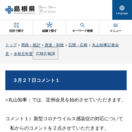
Language
目的で探す
組織で探す
キーワード検索
メニュー
トップ
>
県政・統計
>
政策・財政
>
広聴・広報
>
丸山知事記者会
見
>
令和元年度
広聴広報課
３月２７日コメント１
○丸山知事：では、定例会見を始めさせていただきます。
コメント１）
新型コロナウイルス感染症の対応について
私からのコメントを２点させていただきます。